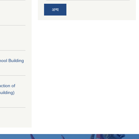
अन्य
ool Building
uction of
uilding)